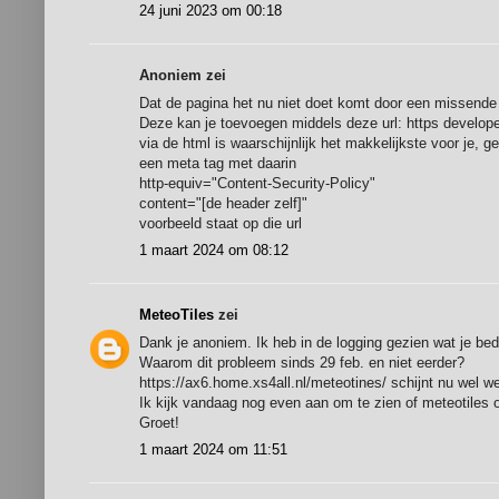
24 juni 2023 om 00:18
Anoniem zei
Dat de pagina het nu niet doet komt door een missende
Deze kan je toevoegen middels deze url: https devel
via de html is waarschijnlijk het makkelijkste voor je, g
een meta tag met daarin
http-equiv="Content-Security-Policy"
content="[de header zelf]"
voorbeeld staat op die url
1 maart 2024 om 08:12
MeteoTiles
zei
Dank je anoniem. Ik heb in de logging gezien wat je bedo
Waarom dit probleem sinds 29 feb. en niet eerder?
https://ax6.home.xs4all.nl/meteotines/ schijnt nu wel 
Ik kijk vandaag nog even aan om te zien of meteotiles 
Groet!
1 maart 2024 om 11:51