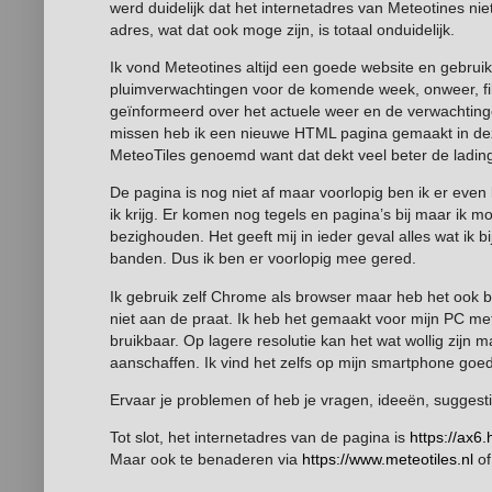
werd duidelijk dat het internetadres van Meteotines n
adres, wat dat ook moge zijn, is totaal onduidelijk.
Ik vond Meteotines altijd een goede website en gebrui
pluimverwachtingen voor de komende week, onweer, file
geïnformeerd over het actuele weer en de verwachtingen
missen heb ik een nieuwe HTML pagina gemaakt in dezel
MeteoTiles genoemd want dat dekt veel beter de ladin
De pagina is nog niet af maar voorlopig ben ik er eve
ik krijg. Er komen nog tegels en pagina’s bij maar ik 
bezighouden. Het geeft mij in ieder geval alles wat ik
banden. Dus ik ben er voorlopig mee gered.
Ik gebruik zelf Chrome als browser maar heb het ook b
niet aan de praat. Ik heb het gemaakt voor mijn PC me
bruikbaar. Op lagere resolutie kan het wat wollig zij
aanschaffen. Ik vind het zelfs op mijn smartphone goed 
Ervaar je problemen of heb je vragen, ideeën, suggesti
Tot slot, het internetadres van de pagina is
https://ax6.
Maar ook te benaderen via
https://www.meteotiles.nl
of