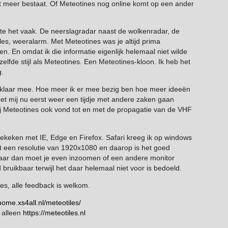
iet meer bestaat. Of Meteotines nog online komt op een ander
kte het vaak. De neerslagradar naast de wolkenradar, de
s, weeralarm. Met Meteotines was je altijd prima
. En omdat ik die informatie eigenlijk helemaal niet wilde
fde stijl als Meteotines. Een Meteotines-kloon. Ik heb het
g.
n klaar mee. Hoe meer ik er mee bezig ben hoe meer ideeën
moet mij nu eerst weer een tijdje met andere zaken gaan
 bij Meteotines ook vond tot en met de propagatie van de VHF
ekeken met IE, Edge en Firefox. Safari kreeg ik op windows
t een resolutie van 1920x1080 en daarop is het goed
n maar dan moet je even inzoomen of een andere monitor
bruikbaar terwijl het daar helemaal niet voor is bedoeld.
es, alle feedback is welkom.
home.xs4all.nl/meteotiles/
 alleen
https://meteotiles.nl