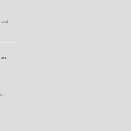
sland
 wie
len