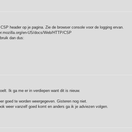
 CSP header op je pagina. Zie de browser console voor de logging ervan.
oper.mozilla.org/en-US/docs/Web/HTTP/CSP
ebruik dan dus:
elt. Ik ga me er in verdiepen want dit is nieuw.
weer goed te worden weergegeven. Gisteren nog niet.
ook weer vanzelf goed komt en anders ga ik je adviezen volgen.