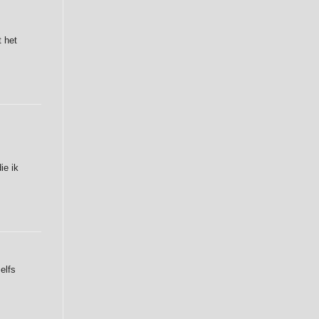
t het
ie ik
elfs