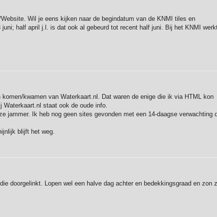
/Website. Wil je eens kijken naar de begindatum van de KNMI tiles en
uni; half april j.l. is dat ook al gebeurd tot recent half juni. Bij het KNMI werk
en komen/kwamen van Waterkaart.nl. Dat waren de enige die ik via HTML kon
j Waterkaart.nl staat ook de oude info.
ze jammer. Ik heb nog geen sites gevonden met een 14-daagse verwachting d
lijk blijft het weg.
die doorgelinkt. Lopen wel een halve dag achter en bedekkingsgraad en zon z