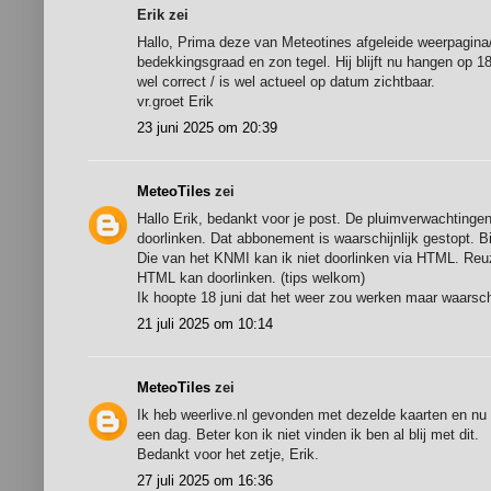
Erik zei
Hallo, Prima deze van Meteotines afgeleide weerpagina
bedekkingsgraad en zon tegel. Hij blijft nu hangen op 18 j
wel correct / is wel actueel op datum zichtbaar.
vr.groet Erik
23 juni 2025 om 20:39
MeteoTiles
zei
Hallo Erik, bedankt voor je post. De pluimverwachting
doorlinken. Dat abbonement is waarschijnlijk gestopt. Bi
Die van het KNMI kan ik niet doorlinken via HTML. Reu
HTML kan doorlinken. (tips welkom)
Ik hoopte 18 juni dat het weer zou werken maar waarschijn
21 juli 2025 om 10:14
MeteoTiles
zei
Ik heb weerlive.nl gevonden met dezelde kaarten en nu 
een dag. Beter kon ik niet vinden ik ben al blij met dit.
Bedankt voor het zetje, Erik.
27 juli 2025 om 16:36