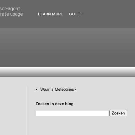
user-agent
erate usage
LEARN MORE
GOT IT
Waar is Meteotines?
Zoeken in deze blog