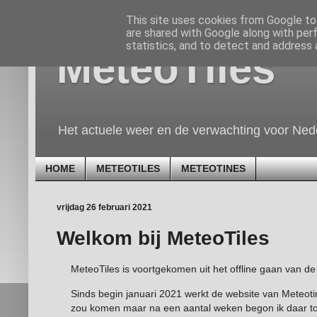
This site uses cookies from Google to 
are shared with Google along with per
statistics, and to detect and address 
MeteoTiles
Het actuele weer en de verwachting voor Ned
HOME
METEOTILES
METEOTINES
vrijdag 26 februari 2021
Welkom bij MeteoTiles
MeteoTiles is voortgekomen uit het offline gaan van de
Sinds begin januari 2021 werkt de website van Meteoti
zou komen maar na een aantal weken begon ik daar toc