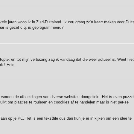
nkele jaren woon ik in Zuid-Duitsland. Ik zou graag zo'n kaart maken voor Duit
aar is gezet c.q. is geprogrammeerd?
topte, en tot mijn verbazing zag ik vandaag dat die weer actueel is. Weet niet
nk ! Held.
worden de afbeeldingen van diverse websites doorgelinkt. Het is even puzze
ruikt om plaatjes te rouleren en coockies af te handelen maar is niet per-se
an op je PC. Het is een tekstfile dus dan kun je er in kijken om een idee te